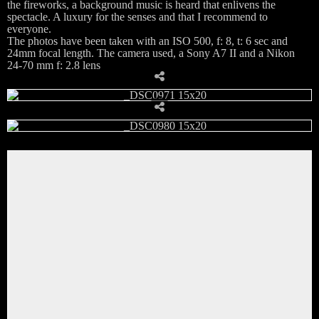
the fireworks, a background music is heard that enlivens the
spectacle. A luxury for the senses and that I recommend to
everyone.
The photos have been taken with an ISO 500, f: 8, t: 6 sec and
24mm focal length. The camera used, a Sony A7 II and a Nikon
24-70 mm f: 2.8 lens